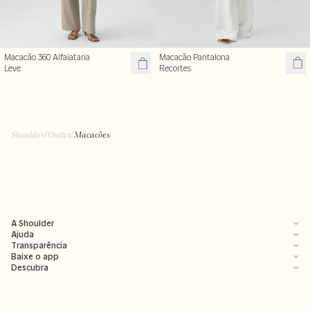
Macacão Pantalona
Macacão 360 Alfaiataria
Recortes
Leve
R$ 399,99
R$ 399,50
R$ 899,00
R$ 799,00
Shoulder
/
Outlet
/
Macacões
A Shoulder
Ajuda
Transparência
Baixe o app
Descubra