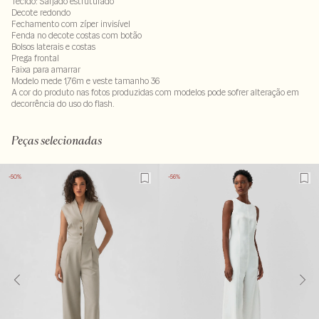
Tecido: Sarjado estruturado
Decote redondo
Fechamento com zíper invisível
Fenda no decote costas com botão
Bolsos laterais e costas
Prega frontal
Faixa para amarrar
Modelo mede 1,76m e veste tamanho 36
A cor do produto nas fotos produzidas com modelos pode sofrer alteração em
decorrência do uso do flash.
90% viscose : 10% poliester . Forro: 100% viscose
LAVM-ALVX-SECX- SECV1-PAS1-LIMP
Peças selecionadas
-50%
-56%