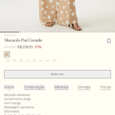
222135400
Macacão Poá Cocada
R$ 209,70
-70%
R$ 699,00
34
36
38
40
42
44
46
48
Avise-me
Sobre
Composição
Medidas
Entrega
Trocas
Macacão alfaiatado
Comprimento longo
Sem manga
Modelagem pantalona
Estampado