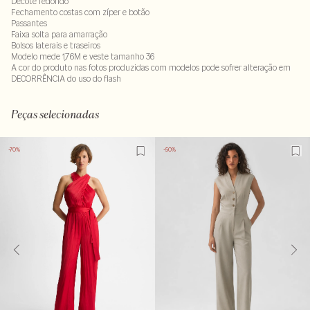
Decote redondo
Fechamento costas com zíper e botão
Passantes
Faixa solta para amarração
Bolsos laterais e traseiros
Modelo mede 1,76M e veste tamanho 36
A cor do produto nas fotos produzidas com modelos pode sofrer alteração em
DECORRÊNCIA do uso do flash
83% viscose : 17% poliéster . Forro: 100% poliéster
LAVM-ALVX-SECX-SECV2S-PAS1-LIMP
Peças selecionadas
-70%
-50%