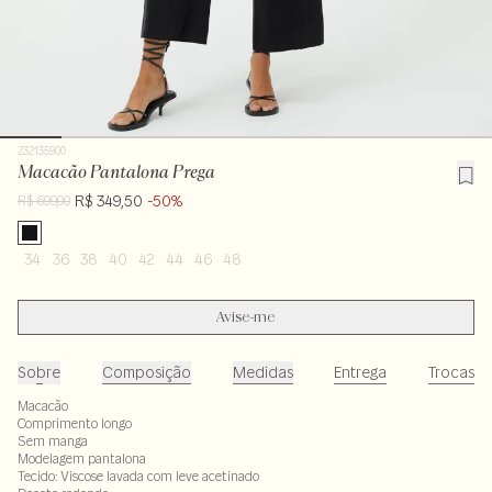
232135900
Macacão Pantalona Prega
R$ 349,50
-50%
R$ 699,00
34
36
38
40
42
44
46
48
Avise-me
Sobre
Composição
Medidas
Entrega
Trocas
Macacão
Comprimento longo
Sem manga
Modelagem pantalona
Tecido: Viscose lavada com leve acetinado