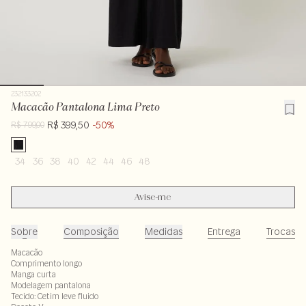
232133202
Macacão Pantalona Lima Preto
R$ 399,50
-50%
R$ 799,00
34
36
38
40
42
44
46
48
Avise-me
Sobre
Composição
Medidas
Entrega
Trocas
Macacão
Comprimento longo
Manga curta
Modelagem pantalona
Tecido: Cetim leve fluido