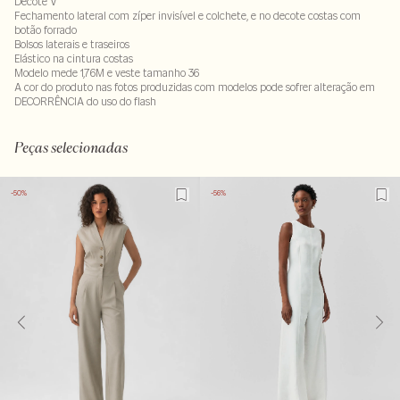
Decote V
Fechamento lateral com zíper invisível e colchete, e no decote costas com
botão forrado
Bolsos laterais e traseiros
Elástico na cintura costas
Modelo mede 1,76M e veste tamanho 36
A cor do produto nas fotos produzidas com modelos pode sofrer alteração em
DECORRÊNCIA do uso do flash
96% poliéster : 4% elastano . Forro: 100% poliéster
LAV40S-ALVX-SECX-SECV1-PAS1-LIMP
Peças selecionadas
-50%
-56%