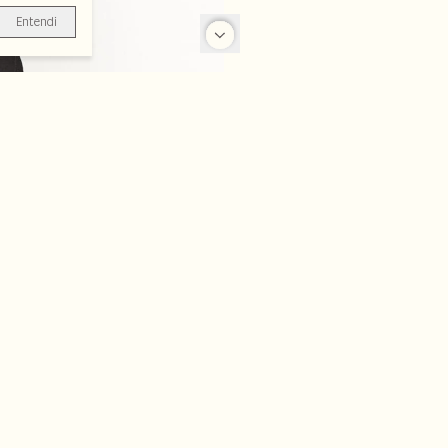
Entendi
-70%
-30%