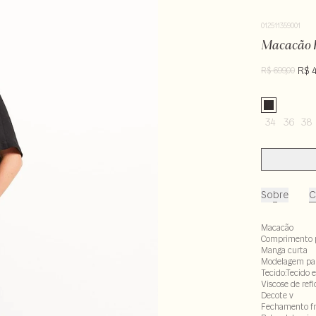
012511359001
Macacão 
R$ 
R$ 699,00
34
36
38
Sobre
C
Macacão
Comprimento 
Manga curta
Modelagem pa
Tecido:Tecido 
Viscose de ref
Decote v
Fechamento fro