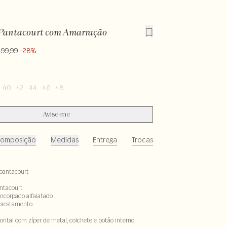
Pantacourt com Amarração
499,99
-28%
40
42
44
46
48
Avise-me
omposição
Medidas
Entrega
Trocas
pantacourt
ntacourt
encorpado alfaiatado
lorestamento
ntal com zíper de metal, colchete e botão interno