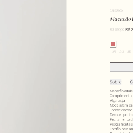
221136900
Macacão 
R$ 
R$ 599,00
34
36
38
Sobre
C
Macacão alfai
Comprimento m
Alça larga
Modelagem pa
Tecido:Viscose
Decote quadra
Fechamento de 
Pregas frontais
Cordão para am