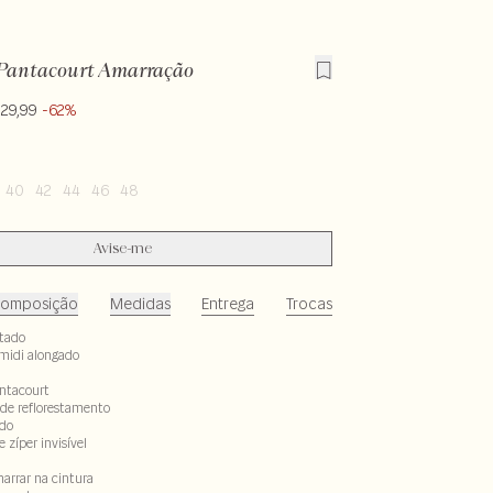
Pantacourt Amarração
229,99
-62%
40
42
44
46
48
Avise-me
omposição
Medidas
Entrega
Trocas
atado
idi alongado
ntacourt
 de reflorestamento
do
zíper invisível
arrar na cintura