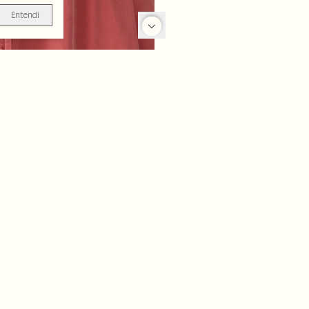
Entendi
-56%
-70%