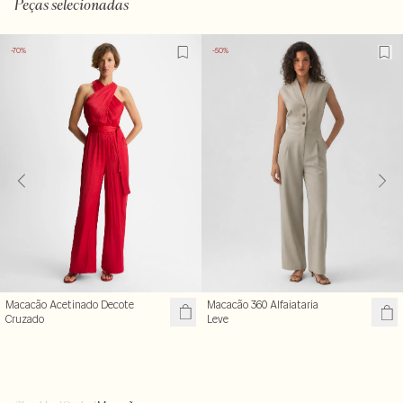
Peças selecionadas
-70%
-50%
Macacão Acetinado Decote
Macacão 360 Alfaiataria
Cruzado
Leve