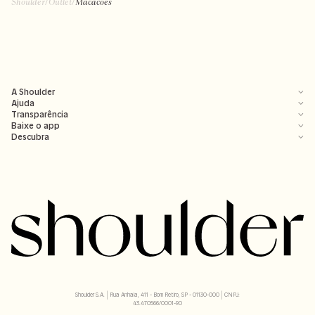
Shoulder
/
Outlet
/
Macacões
A Shoulder
Ajuda
Transparência
Baixe o app
Descubra
Shoulder S.A. | Rua Anhaia, 411 - Bom Retiro, SP - 01130-000 | CNPJ:
43.470566/0001-90