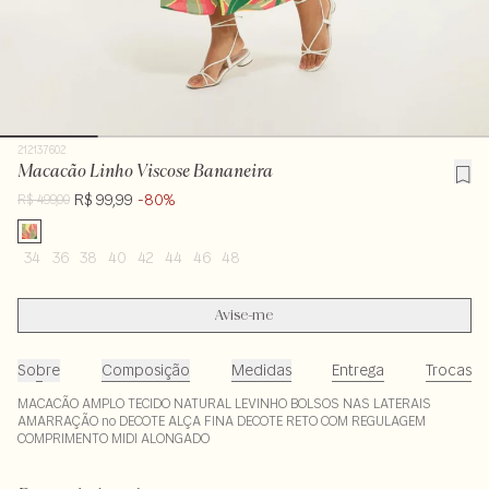
212137602
Macacão Linho Viscose Bananeira
R$ 99,99
-80%
R$ 499,00
34
36
38
40
42
44
46
48
Avise-me
Sobre
Composição
Medidas
Entrega
Trocas
MACACÃO AMPLO TECIDO NATURAL LEVINHO BOLSOS NAS LATERAIS
AMARRAÇÃO no DECOTE ALÇA FINA DECOTE RETO COM REGULAGEM
COMPRIMENTO MIDI ALONGADO
Composição: 70% viscose - 30% linho . Forro : 100% viscose
LAVM-ALVX-SECX-SECV1-PAS1-LIMPS