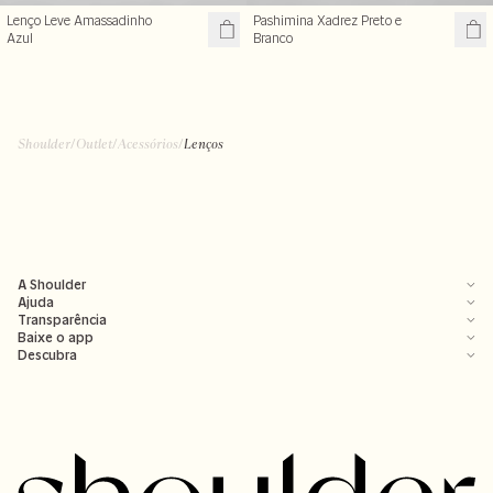
Lenço Leve Amassadinho
Pashimina Xadrez Preto e
Azul
Branco
Shoulder
/
Outlet
/
Acessórios
/
Lenços
A Shoulder
Ajuda
Transparência
Baixe o app
Descubra