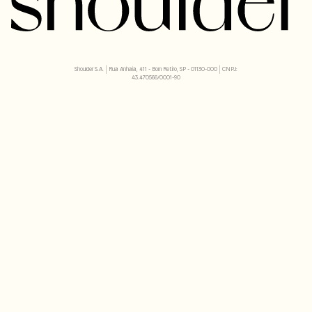
Shoulder S.A. | Rua Anhaia, 411 - Bom Retiro, SP - 01130-000 | CNPJ:
43.470566/0001-90