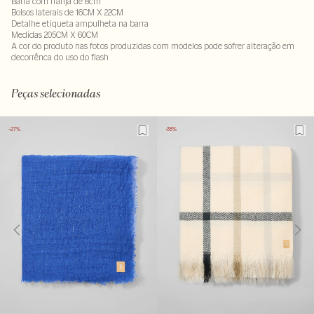
Barra com franja de 8cm
Bolsos laterais de 16CM X 22CM
Detalhe etiqueta ampulheta na barra
Medidas 205CM X 60CM
A cor do produto nas fotos produzidas com modelos pode sofrer alteração em
decorrênca do uso do flash
100% acrilico
LAVM-ALVX-SECX-SECH1-PAS1-LIMX
Peças selecionadas
-27%
-38%