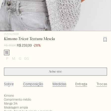
012514229008
Kimono Tricot Textura Mescla
R$ 259,99
-28%
R$ 359,00
P
M
G
GG
Avise-me
Sobre
Composição
Medidas
Entrega
Trocas
Kimono
Comprimento médio
Manga 3/4
Modelagem ampla