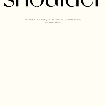
Shoulder S.A. | Rua Anhaia, 411 - Bom Retiro, SP - 01130-000 | CNPJ:
43.470566/0001-90