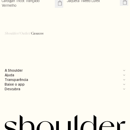
Cardigan Tricot Trançado
Jaqueta Tweed Lurex
Vermelho
Shoulder
/
Outlet
/
Casacos
A Shoulder
Ajuda
Transparência
Baixe o app
Descubra