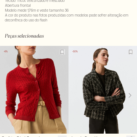
Tecido: Tricot texturizado e mesclado
Abertura frontal
Modelo mede 1,76m e veste tamanho 36
A cor do produto nas fotos produzidas com modelos pode sofrer alteração em
decorrênca do uso do flash
Tecido: 61% algodao - 39% poliester
Peças selecionadas
-6%
-50%