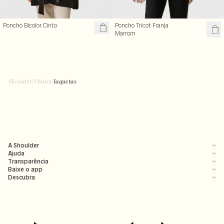
Poncho Bicolor Cinto
Poncho Tricot Franja
Marrom
Shoulder
/
Outlet
/
Jaquetas
A Shoulder
Ajuda
Transparência
Baixe o app
Descubra