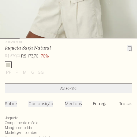
011133829001
Jaqueta Sarja Natural
R$ 173,70
-70%
R$ 579,00
PP
P
M
G
GG
Avise-me
Sobre
Composição
Medidas
Entrega
Trocas
Jaqueta
Comprimento médio
Manga comprida
Modelagem bomber