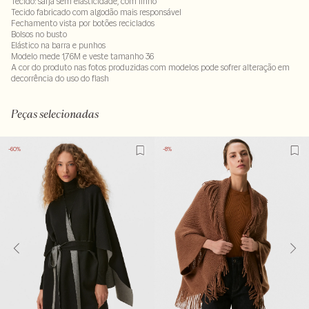
Tecido: sarja sem elasticidade, com linho
Tecido fabricado com algodão mais responsável
Fechamento vista por botões reciclados
Bolsos no busto
Elástico na barra e punhos
Modelo mede 1,76M e veste tamanho 36
A cor do produto nas fotos produzidas com modelos pode sofrer alteração em
decorrência do uso do flash
66% algodão : 23% viscose - 11% linho
Peças selecionadas
-60%
-8%