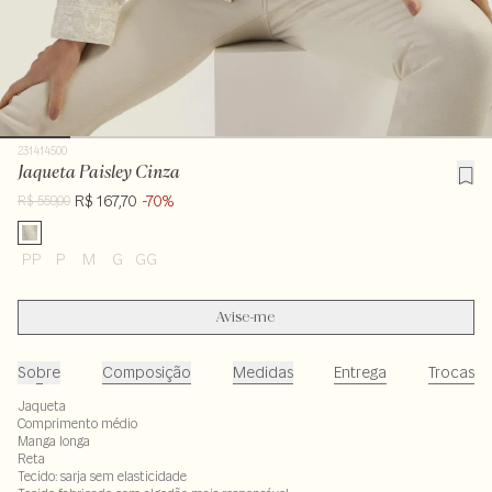
231414500
Jaqueta Paisley Cinza
R$ 167,70
-70%
R$ 559,00
PP
P
M
G
GG
Avise-me
Sobre
Composição
Medidas
Entrega
Trocas
Jaqueta
Comprimento médio
Manga longa
Reta
Tecido: sarja sem elasticidade