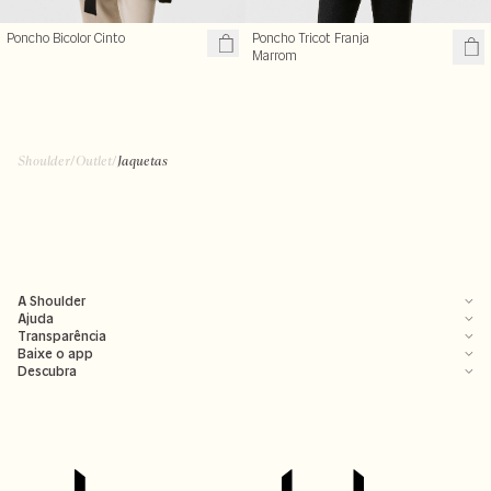
Poncho Bicolor Cinto
Poncho Tricot Franja
Marrom
Shoulder
/
Outlet
/
Jaquetas
A Shoulder
Ajuda
Transparência
Baixe o app
Descubra