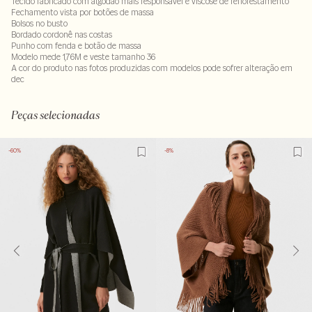
Tecido fabricado com algodão mais responsável e viscose de reflorestamento
Fechamento vista por botões de massa
Bolsos no busto
Bordado cordonê nas costas
Punho com fenda e botão de massa
Modelo mede 1,76M e veste tamanho 36
A cor do produto nas fotos produzidas com modelos pode sofrer alteração em
dec
66% algodão : 23% viscose - 11% linho
LAVM-ALVX-SECX-SECV1S-PAS1-LIMX-LIMW
Peças selecionadas
-60%
-8%