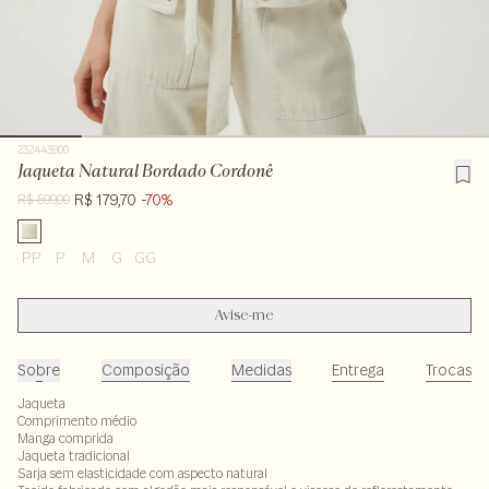
232443900
Jaqueta Natural Bordado Cordonê
R$ 179,70
-70%
R$ 599,00
PP
P
M
G
GG
Avise-me
Sobre
Composição
Medidas
Entrega
Trocas
Jaqueta
Comprimento médio
Manga comprida
Jaqueta tradicional
Sarja sem elasticidade com aspecto natural