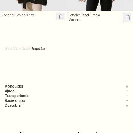
Poncho Bicolor Cinto
Poncho Tricot Franja
R$ 199,99
Marrom
R$ 499,00
R$ 329,99
R$ 359,00
+ cores
Shoulder
/
Outlet
/
Jaquetas
A Shoulder
Ajuda
Transparência
Baixe o app
Descubra