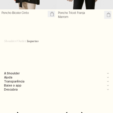
Poncho Bicolor Cinto
Poncho Tricot Franja
Marrom
Shoulder
/
Outlet
/
Jaquetas
A Shoulder
Ajuda
Transparência
Baixe o app
Descubra