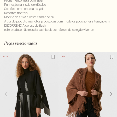
Fechamento vista com zíper
Punhos,barra e gola de elástico
Cordões com ponteira na gola
Recortes frontais
Modelo de 1,76M e veste tamanho 36
A cor do produto nas fotos produzidas com modelos pode sofrer alteração em
DECORRÊNCIA do uso do flash
este produto não resgata cashback por não ser da coleção vigente
Tecido: 100% liocel
LAVM-ALVX-SECX-SECH1-PAS1-LIMP
Peças selecionadas
-60%
-8%