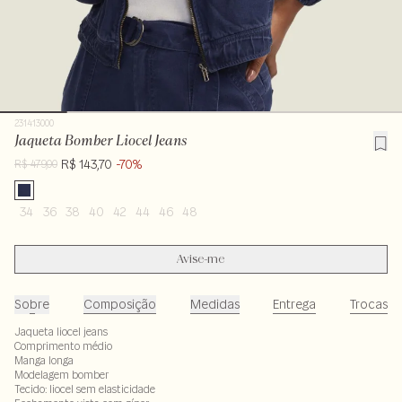
231413000
Jaqueta Bomber Liocel Jeans
R$ 143,70
-70%
R$ 479,00
34
36
38
40
42
44
46
48
Avise-me
Sobre
Composição
Medidas
Entrega
Trocas
Jaqueta liocel jeans
Comprimento médio
Manga longa
Modelagem bomber
Tecido: liocel sem elasticidade