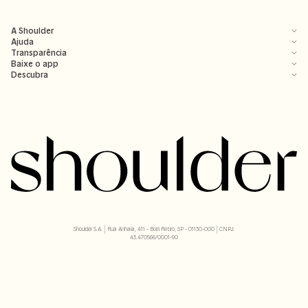
A Shoulder
Ajuda
Transparência
Baixe o app
Descubra
Shoulder S.A. | Rua Anhaia, 411 - Bom Retiro, SP - 01130-000 | CNPJ:
43.470566/0001-90