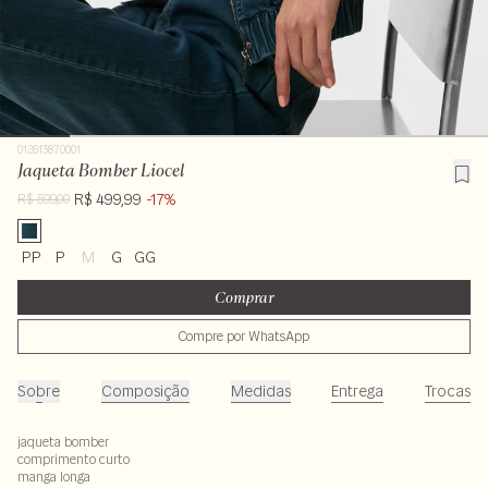
012613870001
Jaqueta Bomber Liocel
R$ 499,99
-17%
R$ 599,00
PP
P
M
G
GG
Comprar
Compre por WhatsApp
Sobre
Composição
Medidas
Entrega
Trocas
jaqueta bomber
comprimento curto
manga longa