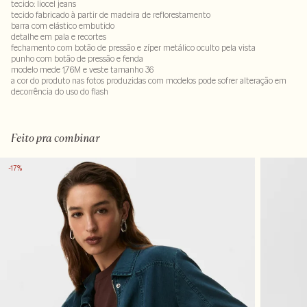
tecido: liocel jeans
tecido fabricado à partir de madeira de reflorestamento
barra com elástico embutido
detalhe em pala e recortes
fechamento com botão de pressão e zíper metálico oculto pela vista
punho com botão de pressão e fenda
modelo mede 1,76M e veste tamanho 36
a cor do produto nas fotos produzidas com modelos pode sofrer alteração em
decorrência do uso do flash
100% liocel
Feito pra combinar
-17%