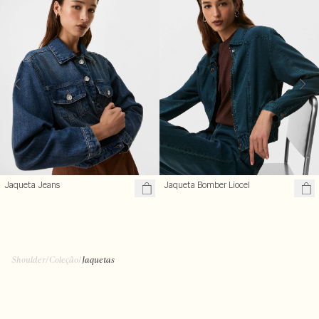
Jaqueta Jeans
Jaqueta Bomber Liocel
R$ 329,50
R$ 499,99
R$ 659,00
R$ 599,00
Shoulder
/
Coleção
/
Jaquetas