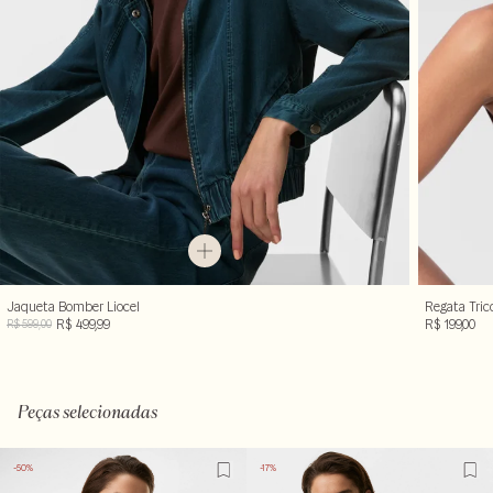
Jaqueta Bomber Liocel
Regata Tric
R$ 499,99
R$ 199,00
R$ 599,00
Peças selecionadas
-50%
-17%