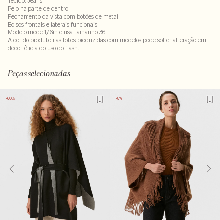
Tecido: Jeans
Pelo na parte de dentro
Fechamento da vista com botões de metal
Bolsos frontais e laterais funcionais
Modelo mede 1,76m e usa tamanho 36
A cor do produto nas fotos produzidas com modelos pode sofrer alteração em
decorrência do uso do flash.
Tecido: 98% algodão 2%elastano
Peças selecionadas
-60%
-8%