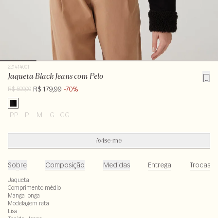
221414001
Jaqueta Black Jeans com Pelo
R$ 179,99
-70%
R$ 599,00
PP
P
M
G
GG
Avise-me
Sobre
Composição
Medidas
Entrega
Trocas
Jaqueta
Comprimento médio
Manga longa
Modelagem reta
Lisa