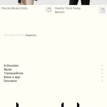
Poncho Bicolor Cinto
Poncho Tricot Franja
R$ 199,99
Marrom
R$ 499,00
R$ 329,99
R$ 359,00
+ cores
Shoulder
/
Outlet
/
Jaquetas
A Shoulder
Ajuda
Transparência
Baixe o app
Descubra