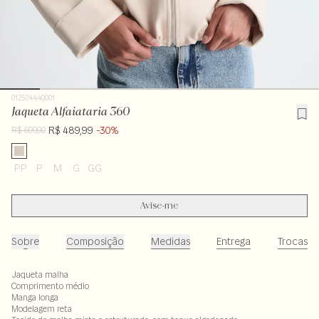
012524440001
Jaqueta Alfaiataria 360
R$ 489,99
-30%
R$ 699,00
PP
P
M
G
GG
Avise-me
Sobre
Composição
Medidas
Entrega
Trocas
Jaqueta malha
Comprimento médio
Manga longa
Modelagem reta