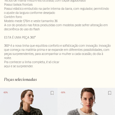
Tecido de malha mista e estruturada, com toque algodonado
Possui bolsos frontais
Possui elástico embutido na parte interna da barra, com regulador, permitindo
o ajuste da largura conforme desejado
Contém forro
Modelo mede 1,76m e veste tamanho 36
A cor do produto nas fotos produzidas com modelos pode sofrer alteração em
decorrênca do uso do flash
ESTA É UMA PEÇA 360°
360º é a nova linha que equilibra conforto e sofisticação com inovação. Inovação
que começa na matéria-prima e se expande em diferentes possibilidades, com
peças surpreendentes, para acompanhar a mulher a cada ocasião, do dia à
noite.
Pra conhecer a linha completa, é só clicar
aqui
e se surpreender.
Tecido: 68% viscose- 27% poliamida - 5 % elastano
Peças selecionadas
-50%
-50%