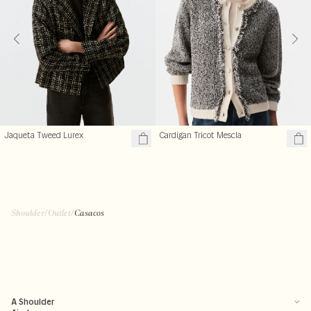
Jaqueta Tweed Lurex
Cardigan Tricot Mescla
Shoulder
/
Outlet
/
Casacos
A Shoulder