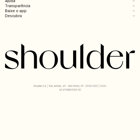
Ajuda
Transparência
Baixe o app
Descubra
Shoulder S.A. | Rua Anhaia, 411 - Bom Retiro, SP - 01130-000 | CNPJ:
43.470566/0001-90