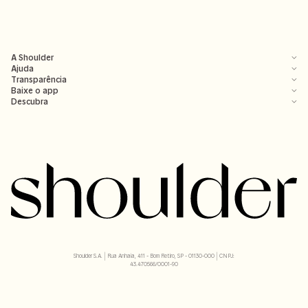
A Shoulder
Ajuda
Transparência
Baixe o app
Descubra
Shoulder S.A. | Rua Anhaia, 411 - Bom Retiro, SP - 01130-000 | CNPJ:
43.470566/0001-90