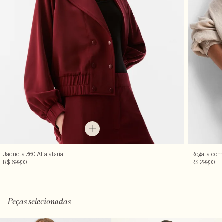
Jaqueta 360 Alfaiataria
Regata com
R$ 699,00
R$ 299,00
Peças selecionadas