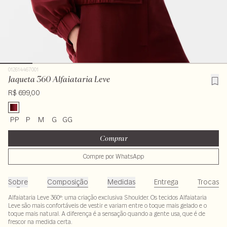
012614467001
Jaqueta 360 Alfaiataria Leve
R$ 699,00
PP
P
M
G
GG
Comprar
Compre por WhatsApp
Sobre
Composição
Medidas
Entrega
Trocas
Alfaiataria Leve 360º: uma criação exclusiva Shoulder. Os tecidos Alfaiataria
Leve são mais confortáveis de vestir e variam entre o toque mais gelado e o
toque mais natural. A diferença é a sensação quando a gente usa, que é de
frescor na medida certa.