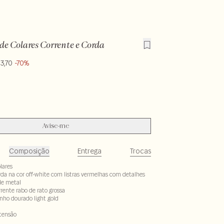
de Colares Corrente e Corda
3,70
-70%
Avise-me
Composição
Entrega
Trocas
lares
orda na cor off-white com listras vermelhas com detalhes
de metal
rrente rabo de rato grossa
ho dourado light gold
tensão