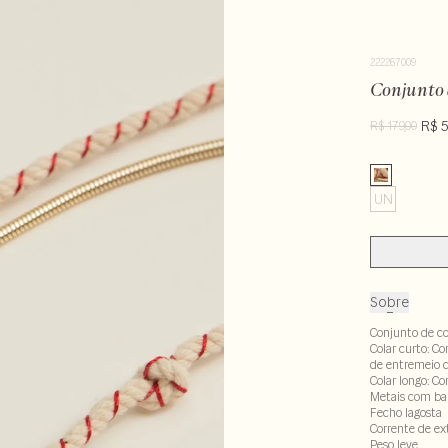
222267009
Conjunto 
R$ 5
R$ 179,00
UN
Sobre
Conjunto de co
Colar curto: C
de entremeio 
Colar longo: Co
Metais com ban
Fecho lagosta
Corrente de ex
Peso leve.