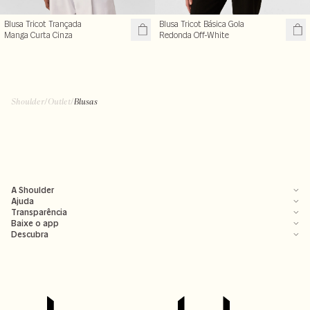
Blusa Tricot Trançada
Blusa Tricot Básica Gola
Manga Curta Cinza
Redonda Off-White
R$ 99,50
R$ 179,99
R$ 199,00
R$ 239,00
+ cores
+ cores
Shoulder
/
Outlet
/
Blusas
A Shoulder
Ajuda
Transparência
Baixe o app
Descubra