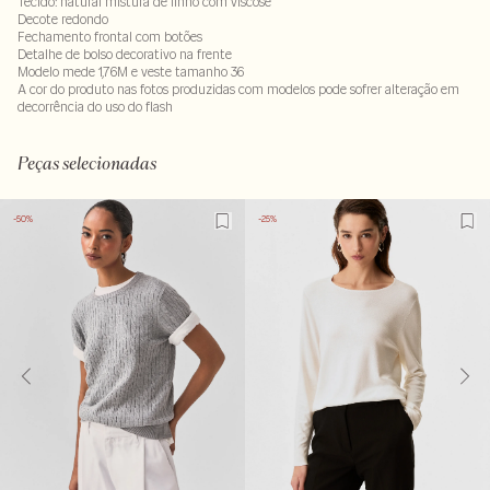
Tecido: natural mistura de linho com viscose
Decote redondo
Fechamento frontal com botões
Detalhe de bolso decorativo na frente
Modelo mede 1,76M e veste tamanho 36
A cor do produto nas fotos produzidas com modelos pode sofrer alteração em
decorrência do uso do flash
75% viscose : 25% linho . Forro: 100% viscose
LAVM-ALVX-SECX-SECV1S-PAS2-LIMP
Peças selecionadas
-50%
-25%