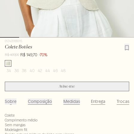
012420189015
Colete Botões
R$ 149,70
-70%
R$ 499,00
34
36
38
40
42
44
46
48
Avise-me
Sobre
Composição
Medidas
Entrega
Trocas
Colete
Comprimento médio
Sem mangas
Modelagem fit