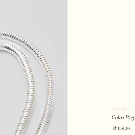
012612620004
Colar Reg
R$ 159,00