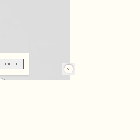
Entendi
-56%