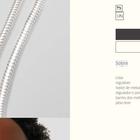
UN
Sobre
colar
regulável
haste de metal
regulador e pon
banho dos meta
peso leve
100% metal