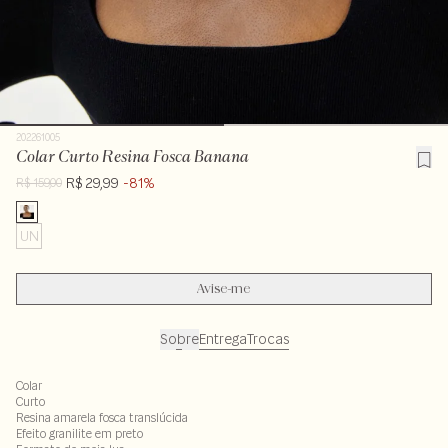
202261005
Colar Curto Resina Fosca Banana
R$ 29,99
-81%
R$ 159,00
UN
Avise-me
Sobre
Entrega
Trocas
Colar
Curto
Resina amarela fosca translúcida
Efeito granilite em preto