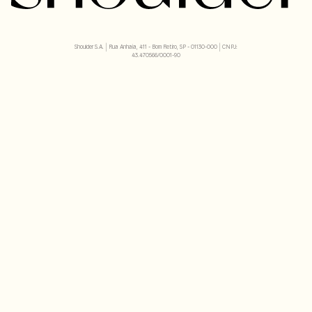
Shoulder S.A. | Rua Anhaia, 411 - Bom Retiro, SP - 01130-000 | CNPJ:
43.470566/0001-90