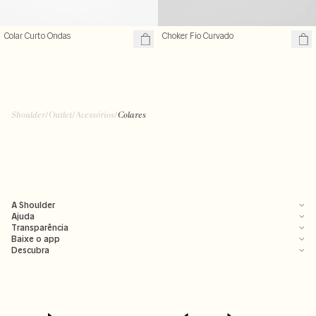
Colar Curto Ondas
Choker Fio Curvado
Shoulder
/
Outlet
/
Acessórios
/
Colares
A Shoulder
Ajuda
Transparência
Baixe o app
Descubra