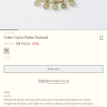
241263026
Colar Curto Pedra Natural
R$ 119,50
-50%
R$ 239,00
UN
Avise-me
Sobre
Entrega
Trocas
Colar
Curto
Esferas de pedra natural prehnita com enremeios delicados em metal
Pingentes frontais com base em metal e pedras prehnitas encrustradas