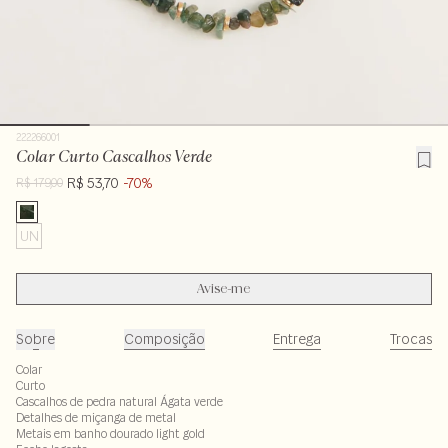
222266001
Colar Curto Cascalhos Verde
R$ 53,70
-70%
R$ 179,00
UN
Avise-me
Sobre
Composição
Entrega
Trocas
Colar
Curto
Cascalhos de pedra natural Ágata verde
Detalhes de miçanga de metal
Metais em banho dourado light gold