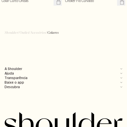
Colar Curto Ondas
Choker Fio Curvado
R$ 139,99
R$ 99,99
R$ 259,00
R$ 159,00
Shoulder
/
Outlet
/
Acessórios
/
Colares
A Shoulder
Ajuda
Transparência
Baixe o app
Descubra