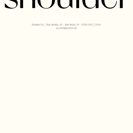
Shoulder S.A. | Rua Anhaia, 411 - Bom Retiro, SP - 01130-000 | CNPJ:
43.470566/0001-90