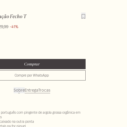
ação Fecho T
29,99
-41%
Comprar
Compre por WhatsApp
Sobre
Entrega
Trocas
o português com pingente de argola grossa orgânica em
s
ncaixado na outra ponta
ais na for niquel