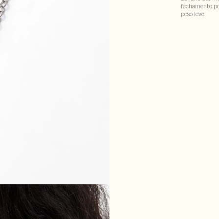
fechamento po
peso leve