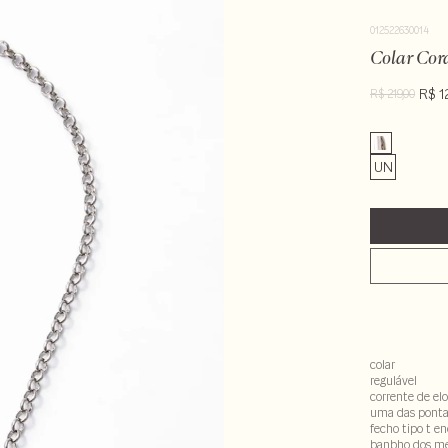
012522630014
Colar Cor
R$ 1
R$ 219,00
UN
colar
regulável
corrente de el
uma das ponta
fecho tipo t e
banbho dos met