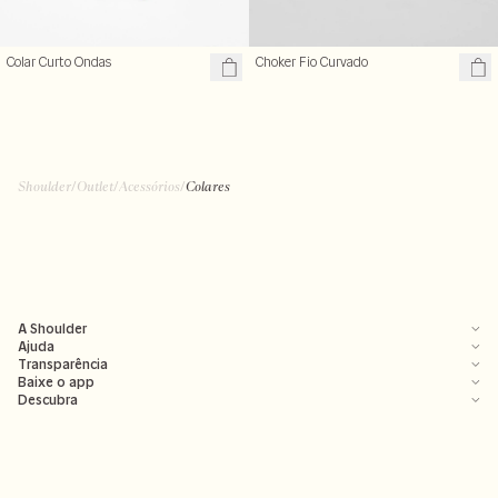
Colar Curto Ondas
Choker Fio Curvado
Shoulder
/
Outlet
/
Acessórios
/
Colares
A Shoulder
Ajuda
Transparência
Baixe o app
Descubra