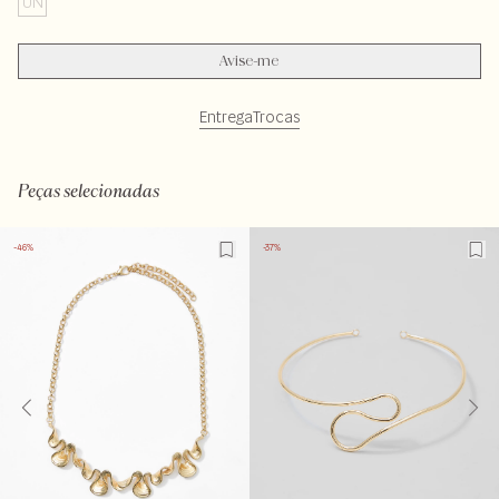
UN
Avise-me
Entrega
Trocas
Peças selecionadas
-46%
-37%