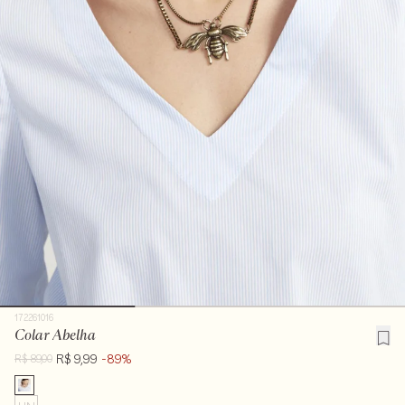
172261016
Colar Abelha
R$ 9,99
-89%
R$ 89,00