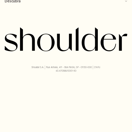
Transparência
Baixe o app
Descubra
Shoulder S.A. | Rua Anhaia, 411 - Bom Retiro, SP - 01130-000 | CNPJ:
43.470566/0001-90