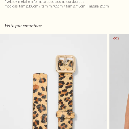
fivela de metal em formato quadrado na cor dourada
medidas: tam p:100cm / tam m: 105cm / tam g: 110cm | largura: 2,5cm
100% couro
Feito pra combinar
-50%