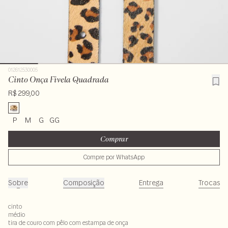
012612530005
Cinto Onça Fivela Quadrada
R$ 299,00
P
M
G
GG
Comprar
Compre por WhatsApp
Sobre
Composição
Entrega
Trocas
cinto
médio
tira de couro com pêlo com estampa de onça