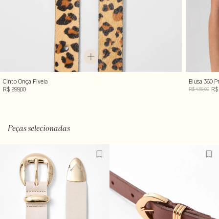
Cinto Onça Fivela
Blusa 360 P
R$ 299,00
R$ 
R$ 439,00
Peças selecionadas