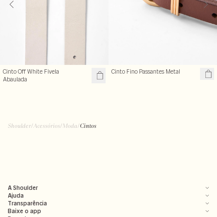
Cinto Off White Fivela
Cinto Fino Passantes Metal
Abaulada
R$ 239,00
R$ 299,00
+ cores
Shoulder
/
Acessórios
/
Moda
/
Cintos
A Shoulder
Ajuda