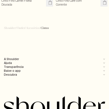
Cinto Fino Camel Fivela
Cinto Fino Café com
Dourada
Corrente
Shoulder
/
Outlet
/
Acessórios
/
Cintos
A Shoulder
Ajuda
Transparência
Baixe o app
Descubra