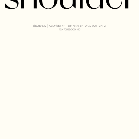
Shoulder S.A. | Rua Anhaia, 411 - Bom Retiro, SP - 01130-000 | CNPJ:
43.470566/0001-90