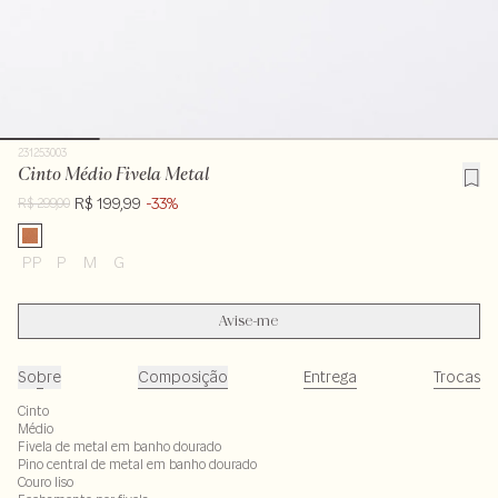
231253003
Cinto Médio Fivela Metal
R$ 199,99
-33%
R$ 299,00
PP
P
M
G
Avise-me
Sobre
Composição
Entrega
Trocas
Cinto
Médio
Fivela de metal em banho dourado
Pino central de metal em banho dourado
Couro liso