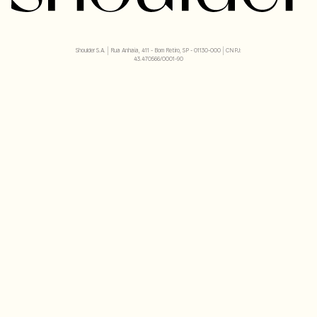
Shoulder S.A. | Rua Anhaia, 411 - Bom Retiro, SP - 01130-000 | CNPJ:
43.470566/0001-90