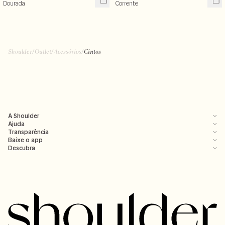
Dourada
Corrente
Shoulder
/
Outlet
/
Acessórios
/
Cintos
A Shoulder
Ajuda
Transparência
Baixe o app
Descubra