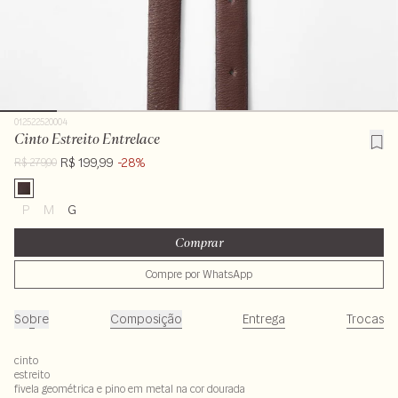
012522520004
Cinto Estreito Entrelace
R$ 199,99
-28%
R$ 279,00
P
M
G
Comprar
Compre por WhatsApp
Sobre
Composição
Entrega
Trocas
cinto
estreito
fivela geométrica e pino em metal na cor dourada