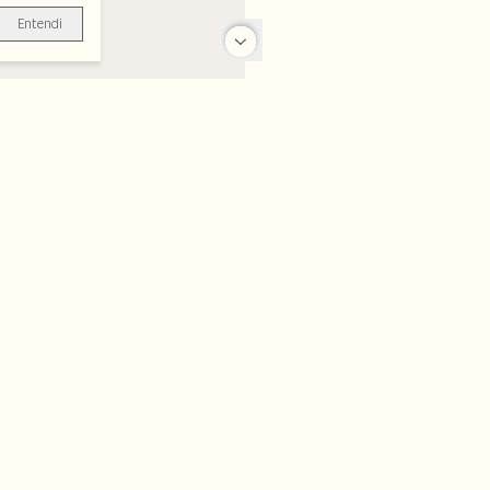
Entendi
-31%
-50%