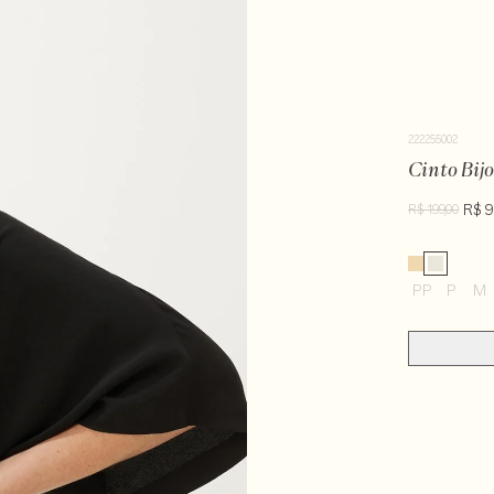
222255002
Cinto Bij
R$ 9
R$ 199,00
PP
P
M
100% metal