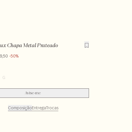
oux Chapa Metal Prateado
9,50
-50%
G
Avise-me
Composição
Entrega
Trocas