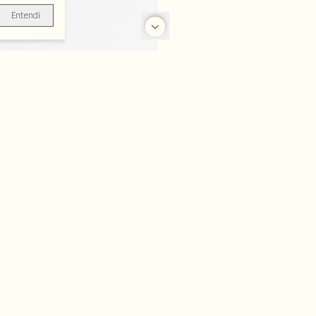
Entendi
-31%
-50%