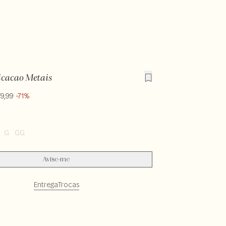
icacao Metais
79,99
-71%
G
GG
Avise-me
Entrega
Trocas
CX-SECV1-PASX-LIMX