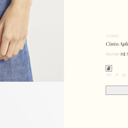
172255002
Cinto Apl
R$ 
R$ 279,00
PP
P
M
LAVX-ALVX-SE