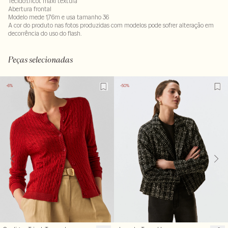
Tecido:tricot maxi textura
Abertura frontal
Modelo mede 1,76m e usa tamanho 36
A cor do produto nas fotos produzidas com modelos pode sofrer alteração em
decorrência do uso do flash.
Tecido: 100% acrilico
Peças selecionadas
-6%
-50%