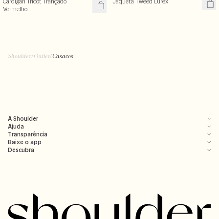
Cardigan Tricot Trançado
Jaqueta Tweed Lurex
Vermelho
Shoulder
/
Outlet
/
Casacos
A Shoulder
Ajuda
Transparência
Baixe o app
Descubra