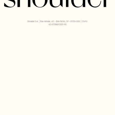
Shoulder S.A. | Rua Anhaia, 411 - Bom Retiro, SP - 01130-000 | CNPJ:
43.470566/0001-90