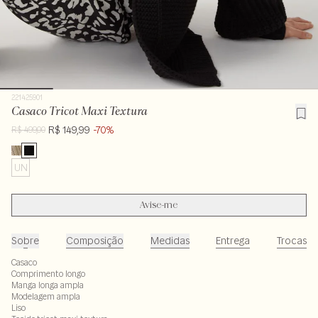
221425901
Casaco Tricot Maxi Textura
R$ 149,99
-70%
R$ 499,00
UN
Avise-me
Sobre
Composição
Medidas
Entrega
Trocas
Casaco
Comprimento longo
Manga longa ampla
Modelagem ampla
Liso