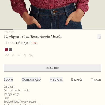
231421900
Cardigan Tricot Texturizado Mescla
R$ 113,70
-70%
R$ 379,00
PP
P
M
G
GG
Avise-me
Sobre
Composição
Medidas
Entrega
Trocas
Cardigan
Comprimento médio
Manga longa
Leve
Tecido:tricot fio de viscose