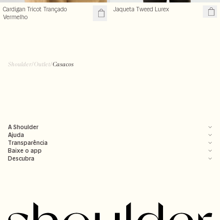
Cardigan Tricot Trançado
Jaqueta Tweed Lurex
Vermelho
Shoulder
/
Outlet
/
Casacos
A Shoulder
Ajuda
Transparência
Baixe o app
Descubra