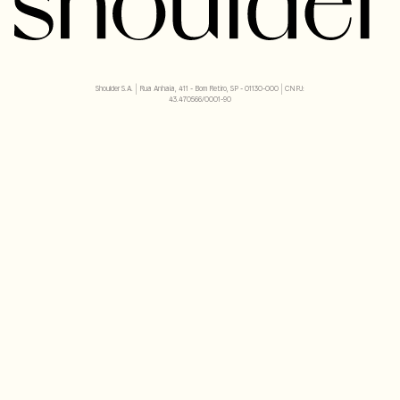
Shoulder S.A. | Rua Anhaia, 411 - Bom Retiro, SP - 01130-000 | CNPJ:
43.470566/0001-90