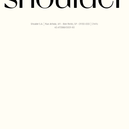
Shoulder S.A. | Rua Anhaia, 411 - Bom Retiro, SP - 01130-000 | CNPJ:
43.470566/0001-90