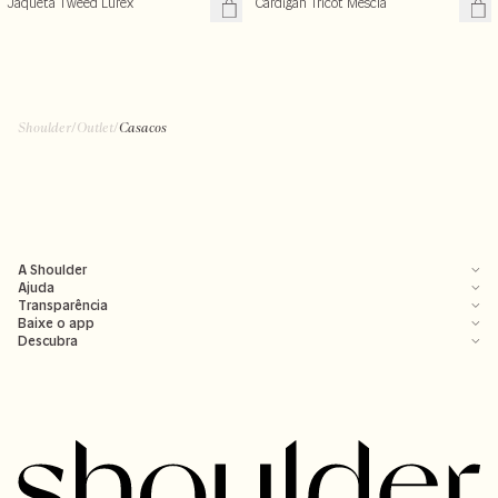
Jaqueta Tweed Lurex
Cardigan Tricot Mescla
Shoulder
/
Outlet
/
Casacos
A Shoulder
Ajuda
Transparência
Baixe o app
Descubra