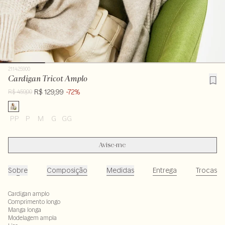
211425900
Cardigan Tricot Amplo
R$ 129,99
-72%
R$ 459,00
PP
P
M
G
GG
Avise-me
Sobre
Composição
Medidas
Entrega
Trocas
Cardigan amplo
Comprimento longo
Manga longa
Modelagem ampla