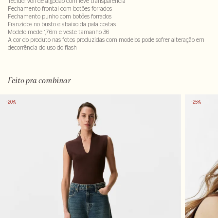
Tecido: Voil de algodão com leve transparência
Fechamento frontal com botões forrados
Fechamento punho com botões forrados
Franzidos no busto e abaixo da pala costas
Modelo mede 1,76m e veste tamanho 36
A cor do produto nas fotos produzidas com modelos pode sofrer alteração em
decorrência do uso do flash
Tecido 100% algodão
LAV40MS-ALVX-SECX-SECH1-PAS1-LIMPS
Feito pra combinar
-20%
-25%