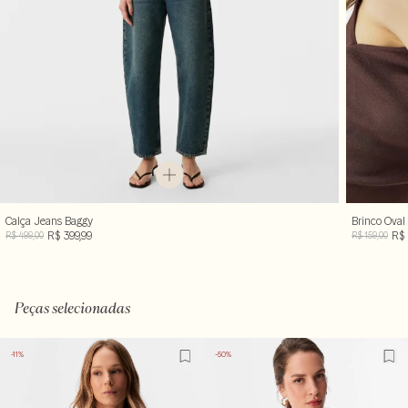
Calça Jeans Baggy
Brinco Oval
R$ 399,99
R$ 
R$ 499,00
R$ 159,00
Peças selecionadas
-11%
-50%