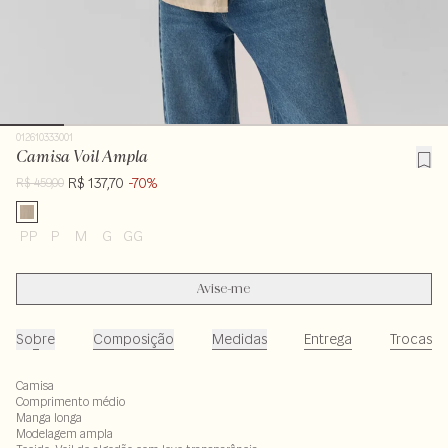
012610333001
Camisa Voil Ampla
R$ 137,70
-70%
R$ 459,00
PP
P
M
G
GG
Avise-me
Sobre
Composição
Medidas
Entrega
Trocas
Camisa
Comprimento médio
Manga longa
Modelagem ampla