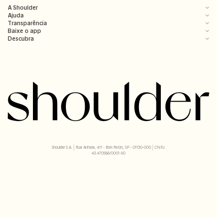
A Shoulder
Ajuda
Transparência
Baixe o app
Descubra
Shoulder S.A. | Rua Anhaia, 411 - Bom Retiro, SP - 01130-000 | CNPJ:
43.470566/0001-90