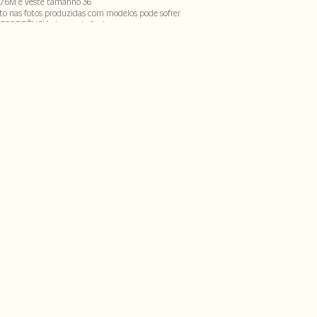
,76M e veste tamanho 36
to nas fotos produzidas com modelos pode sofrer
DECORRÊNCIA do uso do flash
lgodão
CX-SECV1S-PAS1-LIMX