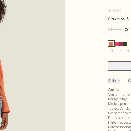
231032900
Camisa Vo
R$ 
R$ 339,00
PP
P
M
Sobre
C
Camisa
Comprimento 
Manga longa
Modelagem am
Tecido: Voil d
Fechamento fr
Punho com bo
Prega nas cost
Fendas laterai