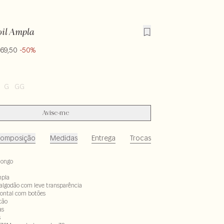
il Ampla
169,50
-50%
G
GG
Avise-me
omposição
Medidas
Entrega
Trocas
longo
pla
e algodão com leve transparência
ontal com botões
tão
as
s