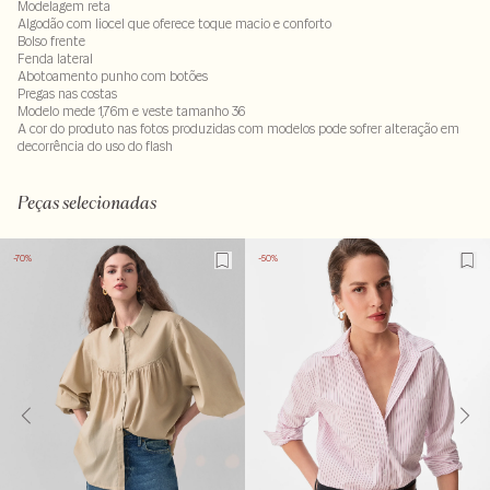
Modelagem reta
Algodão com liocel que oferece toque macio e conforto
Bolso frente
Fenda lateral
Abotoamento punho com botões
Pregas nas costas
Modelo mede 1,76m e veste tamanho 36
A cor do produto nas fotos produzidas com modelos pode sofrer alteração em
decorrência do uso do flash
Tecido 55% liocel - 45% algodão
LAVM-ALVX-SECX-SECH1S-PASX-LIMX
Peças selecionadas
-70%
-50%