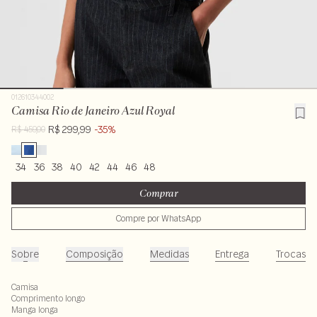
012610344002
Camisa Rio de Janeiro Azul Royal
R$ 299,99
-35%
R$ 459,00
34
36
38
40
42
44
46
48
Comprar
Compre por WhatsApp
Sobre
Composição
Medidas
Entrega
Trocas
Camisa
Comprimento longo
Manga longa