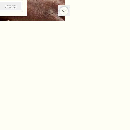
Entendi
-16%
-50%