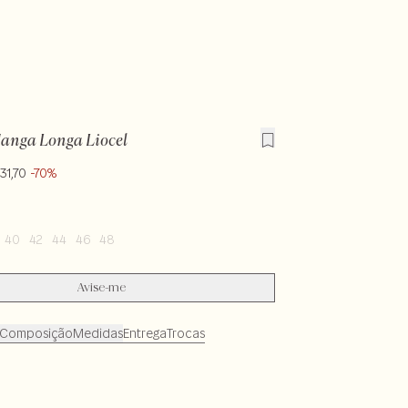
anga Longa Liocel
31,70
-70%
40
42
44
46
48
Avise-me
Composição
Medidas
Entrega
Trocas
ocel