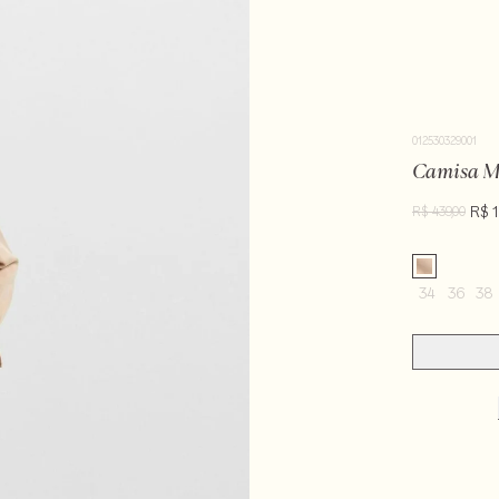
012530329001
Camisa M
R$ 1
R$ 439,00
34
36
38
Tecido: 100% li