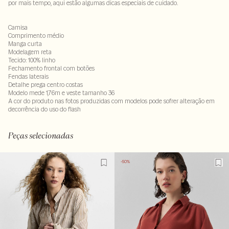
por mais tempo, aqui estão algumas dicas especiais de cuidado.
Camisa
Comprimento médio
Manga curta
Modelagem reta
Tecido: 100% linho
Fechamento frontal com botões
Fendas laterais
Detalhe prega centro costas
Modelo mede 1,76m e veste tamanho 36
A cor do produto nas fotos produzidas com modelos pode sofrer alteração em
decorrência do uso do flash
100% linho
LAV30MS-ALVX-SECX-SECH1-PASX-LIMX
Peças selecionadas
-50%