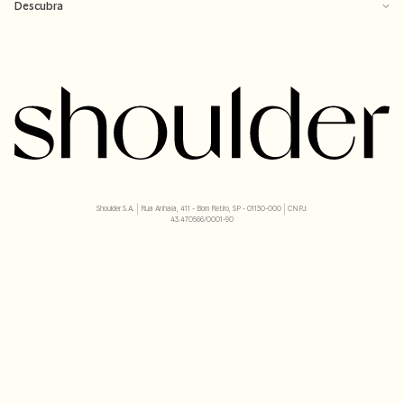
Descubra
Shoulder S.A. | Rua Anhaia, 411 - Bom Retiro, SP - 01130-000 | CNPJ:
43.470566/0001-90