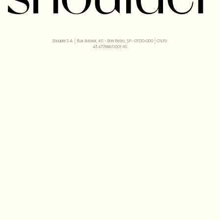
Shoulder S.A. | Rua Anhaia, 411 - Bom Retiro, SP - 01130-000 | CNPJ:
43.470566/0001-90