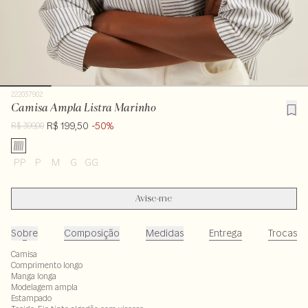
222037902
Camisa Ampla Listra Marinho
R$ 199,50
-50%
R$ 399,00
PP
P
M
G
GG
Avise-me
Sobre
Composição
Medidas
Entrega
Trocas
Camisa
Comprimento longo
Manga longa
Modelagem ampla
Estampado