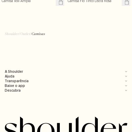
Camisa Voil Ampla
Camisa Fio Tinto Listra Rosa
Shoulder
/
Outlet
/
Camisas
A Shoulder
Ajuda
Transparência
Baixe o app
Descubra