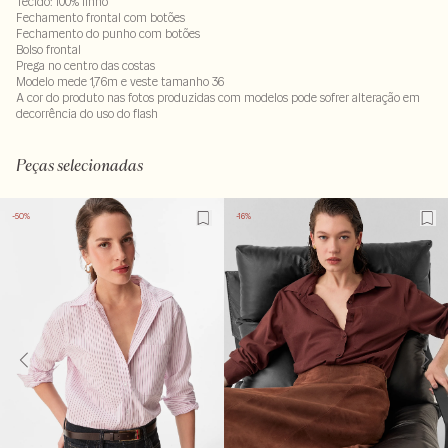
Tecido: 100% linho
Fechamento frontal com botões
Fechamento do punho com botões
Bolso frontal
Prega no centro das costas
Modelo mede 1,76m e veste tamanho 36
A cor do produto nas fotos produzidas com modelos pode sofrer alteração em
decorrência do uso do flash
Tecido: 100% linho
Peças selecionadas
-50%
-16%