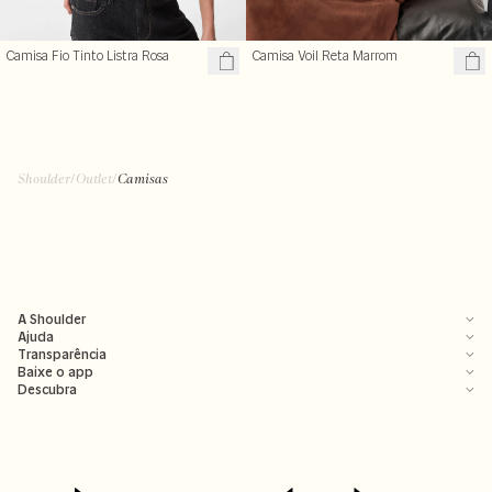
Camisa Fio Tinto Listra Rosa
Camisa Voil Reta Marrom
R$ 239,50
R$ 299,99
R$ 479,00
R$ 359,00
+ cores
+ cores
Shoulder
/
Outlet
/
Camisas
A Shoulder
Ajuda
Transparência
Baixe o app
Descubra