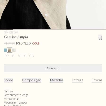
012420391003
Camisa Ampla
R$ 349,50
-50%
R$ 699,00
PP
P
M
G
GG
Avise-me
Sobre
Composição
Medidas
Entrega
Trocas
Camisa
Comprimento longo
Manga longa
Modelagem ampla