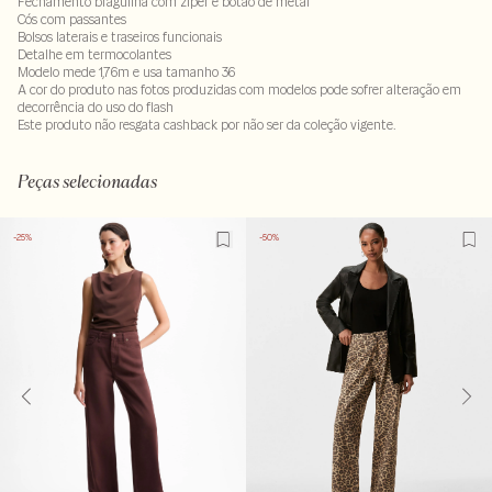
Fechamento braguilha com zíper e botão de metal
Cós com passantes
Bolsos laterais e traseiros funcionais
Detalhe em termocolantes
Modelo mede 1,76m e usa tamanho 36
A cor do produto nas fotos produzidas com modelos pode sofrer alteração em
decorrência do uso do flash
Este produto não resgata cashback por não ser da coleção vigente.
100% algodão
LAVM-ALVX-SECX-SECV1S-PAS1-LIMX
Peças selecionadas
-25%
-50%