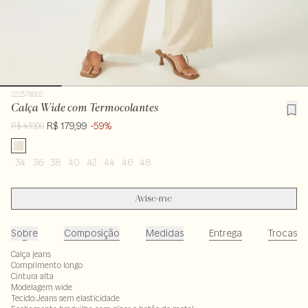
222378902
Calça Wide com Termocolantes
R$ 179,99
-59%
R$ 439,00
34
36
38
40
42
44
46
48
Avise-me
Sobre
Composição
Medidas
Entrega
Trocas
Calça jeans
Comprimento longo
Cintura alta
Modelagem wide
Tecido:Jeans sem elasticidade