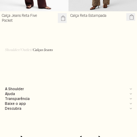
Calça Reta Estampada
Calça Jeans Reta Five
Pocket
Shoulder
/
Outlet
/
Calças Jeans
A Shoulder
Ajuda
Transparência
Baixe o app
Descubra