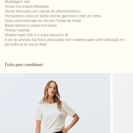
Modelagem reta
Tecido: encorpado alfaiatado
Tecido fabricado com viscose de reflorestamento
Fechamento vista por botão interno, ganchos e zíper de metal
Faixa como extensão do cós com fivelas de metal
Bolsos laterais e costas funcionais
Pences traseiras
Modelo mede 1,76cm e veste tamanho 36
A cor do produto nas fotos produzidas com modelos pode sofrer alteração em
decorrência do uso do flash
91% viscose 9% poliéster. Forro 100% viscose
LAVM-ALVX-SECX-SECH1-PAS1-LIMX-LIMWS
Feito pra combinar