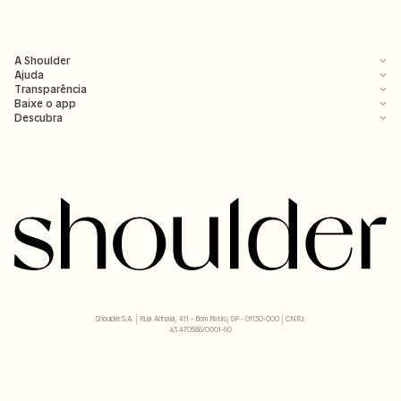
A Shoulder
Ajuda
Transparência
Baixe o app
Descubra
Shoulder S.A. | Rua Anhaia, 411 - Bom Retiro, SP - 01130-000 | CNPJ:
43.470566/0001-90