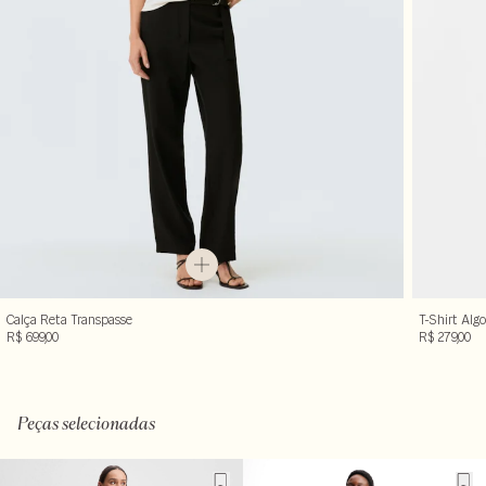
Calça Reta Transpasse
T-Shirt Alg
R$ 699,00
R$ 279,00
Peças selecionadas