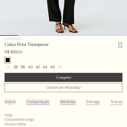
012610872003
Calça Reta Transpasse
R$ 699,00
34
36
38
40
42
44
46
48
Comprar
Compre por WhatsApp
Sobre
Composição
Medidas
Entrega
Trocas
Calça
Comprimento longo
Cintura média