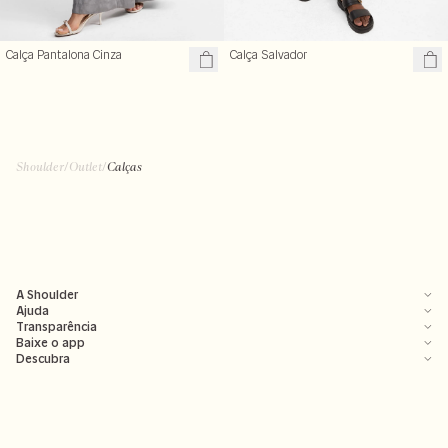
Calça Pantalona Cinza
Calça Salvador
Shoulder
/
Outlet
/
Calças
A Shoulder
Ajuda
Transparência
Baixe o app
Descubra