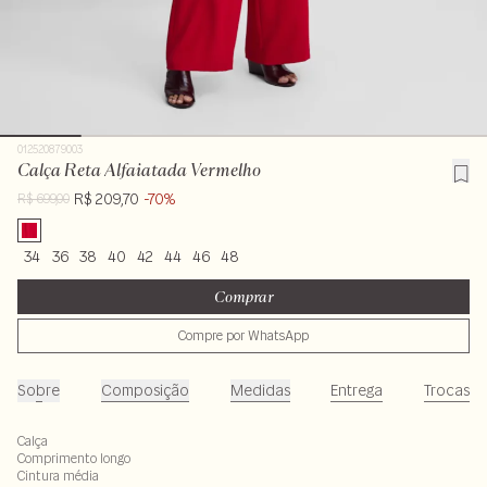
012520879003
Calça Reta Alfaiatada Vermelho
R$ 209,70
-70%
R$ 699,00
34
36
38
40
42
44
46
48
Comprar
Compre por WhatsApp
Sobre
Composição
Medidas
Entrega
Trocas
Calça
Comprimento longo
Cintura média