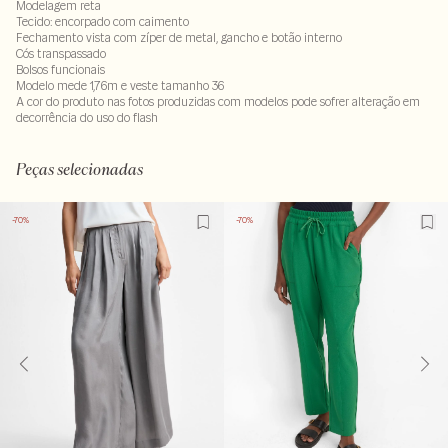
Modelagem reta
Tecido: encorpado com caimento
Fechamento vista com zíper de metal, gancho e botão interno
Cós transpassado
Bolsos funcionais
Modelo mede 1,76m e veste tamanho 36
A cor do produto nas fotos produzidas com modelos pode sofrer alteração em
decorrência do uso do flash
96% poliéster 4% elastano. Forro100% poliéster
LAVM-ALVX-SECX-SECV1-PAS1-LIMP
Peças selecionadas
-70%
-70%