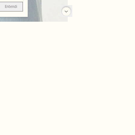
Entendi
-70%
-50%