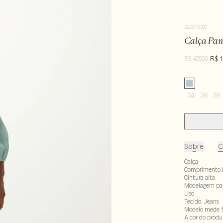
222373000
Calça Pan
R$ 1
R$ 439,00
34
36
38
Sobre
C
Calça
Comprimento 
Cintura alta
Modelagem pa
Liso
Tecido: Jeans
Modelo mede 1
A cor do produ