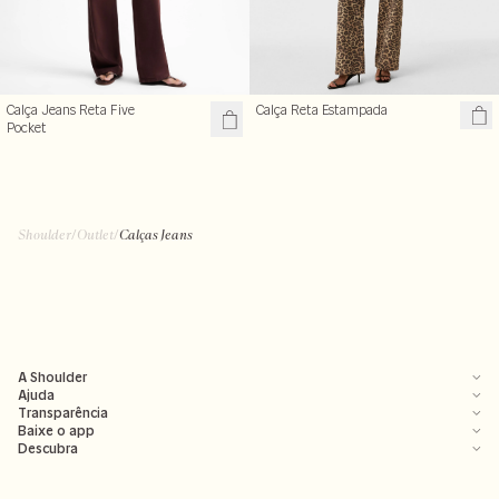
Calça Reta Estampada
Calça Jeans Reta Five
Pocket
Shoulder
/
Outlet
/
Calças Jeans
A Shoulder
Ajuda
Transparência
Baixe o app
Descubra