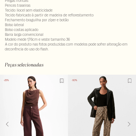
Pregas frontais
Pences traseiras
Tecido: liocel sem elasticidade
Tecido fabricado à partir de madeira de reflorestamento
Fechamento braguilha por zíper e botão
Bolso lateral
Bolso costas aplicado
Barra larga convencional
Modelo mede 1,76cm e veste tamanho 36
A cor do produto nas fotos produzidas com modelos pode sofrer alteração em
decorrência do uso do flash.
Tecido 100% liocel
LAVM-ALVX-SECX-SECH1-PAS1-LIMP
Peças selecionadas
-25%
-50%