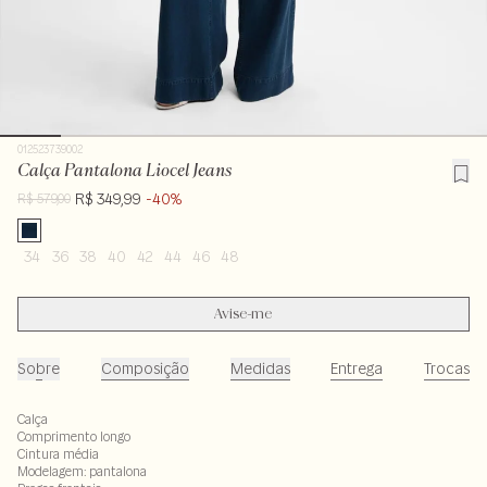
012523739002
Calça Pantalona Liocel Jeans
R$ 349,99
-40%
R$ 579,00
34
36
38
40
42
44
46
48
Avise-me
Sobre
Composição
Medidas
Entrega
Trocas
Calça
Comprimento longo
Cintura média
Modelagem: pantalona