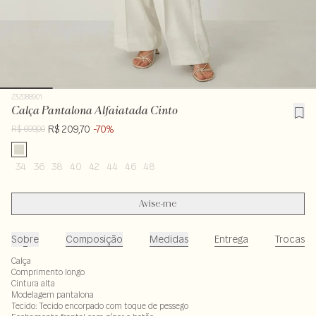
232088901
Calça Pantalona Alfaiatada Cinto
R$ 209,70
-70%
R$ 699,00
34
36
38
40
42
44
46
48
Avise-me
Sobre
Composição
Medidas
Entrega
Trocas
Calça
Comprimento longo
Cintura alta
Modelagem pantalona
Tecido: Tecido encorpado com toque de pessego