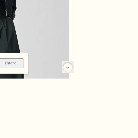
Entendi
-35%
-28%