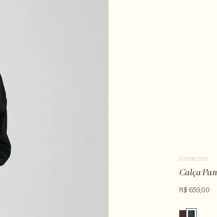
012610822009
Calça Pan
R$ 659,00