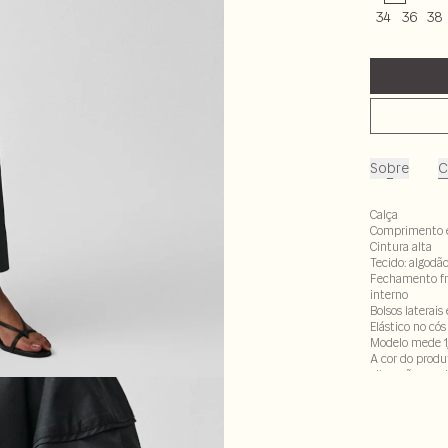
34
36
38
Sobre
C
Calça
Comprimento 
Cintura alta
Tecido: algod
Fechamento fro
interno
Bolsos laterais
Elástico no cós
Modelo mede 1
A cor do produ
alteração em d
61% algodão 37
LAV30-ALVX-S