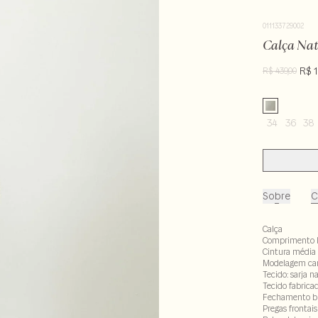
011133729002
Calça Nat
R$ 1
R$ 439,00
34
36
38
Sobre
C
Calça
Comprimento 
Cintura média
Modelagem car
Tecido: sarja n
Tecido fabrica
Fechamento bra
Pregas frontais