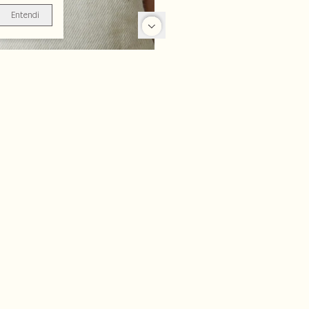
Entendi
-70%
-20%