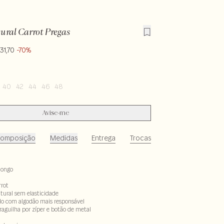
ural Carrot Pregas
31,70
-70%
40
42
44
46
48
Avise-me
omposição
Medidas
Entrega
Trocas
longo
rot
atural sem elasticidade
do com algodão mais responsável
guilha por zíper e botão de metal