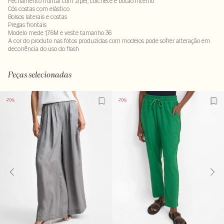
Fechamento frontal com zíper, colchete e botão interno
Cós costas com elástico
Bolsos laterais e costas
Pregas frontais
Modelo mede 1,76M e veste tamanho 36
A cor do produto nas fotos produzidas com modelos pode sofrer alteração em
decorrência do uso do flash
100% linho. Forro do bolso : 100% viscose
LAV40MS-ALVX-SECX-SECV1-PAS1-LIMPS
Peças selecionadas
-70%
-70%