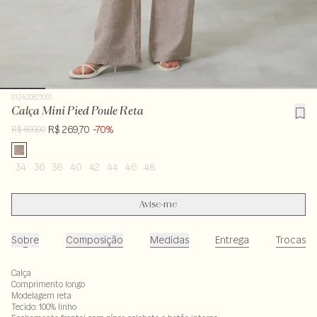
012420821001
Calça Mini Pied Poule Reta
R$ 269,70
-70%
R$ 899,00
34
36
38
40
42
44
46
48
Avise-me
Sobre
Composição
Medidas
Entrega
Trocas
Calça
Comprimento longo
Modelagem reta
Tecido: 100% linho