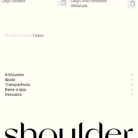
Calça Salvador
Calça Linho Pantalona
Alfaiatada
Shoulder
/
Outlet
/
Calças
A Shoulder
Ajuda
Transparência
Baixe o app
Descubra