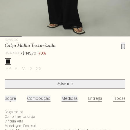
232367900
Calça Malha Texturizada
R$ 149,70
-70%
R$ 499,00
PP
P
M
G
GG
Avise-me
Sobre
Composição
Medidas
Entrega
Trocas
Calça malha
Comprimento longo
Cintura Alta
Modelagem Boot cut