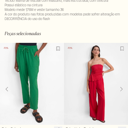
Tecido: Malha de viscose com elastano, mais estrtutrada, com textura
Possui elástico na cintura
Modelo mede 1,76M e veste tamanho 36
A cor do produto nas fotos produzidas com modelos pode sofrer alteração em
DECORRÊNCIA do uso do flash
96% viscose : 4% poliéster
LAV40MS-ALVX-SEC1-PAS1-LIMPS
Peças selecionadas
-70%
-70%