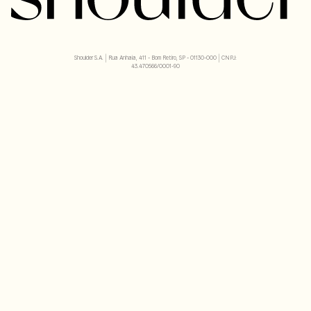
Shoulder S.A. | Rua Anhaia, 411 - Bom Retiro, SP - 01130-000 | CNPJ:
43.470566/0001-90