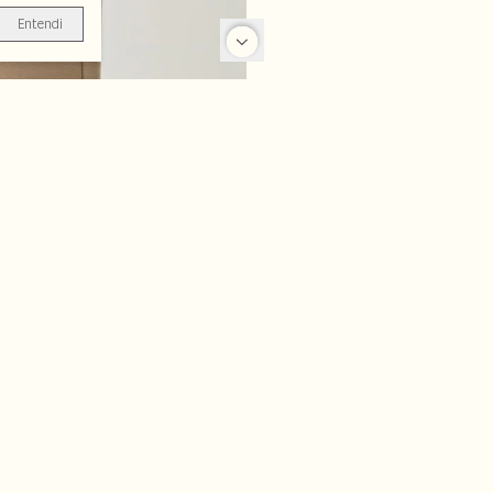
Entendi
-70%
-50%