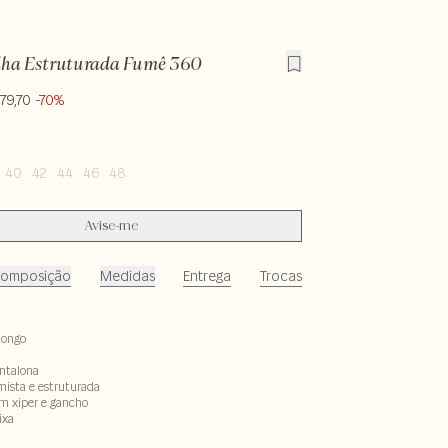
lha Estruturada Fumê 360
79,70
-70%
40
42
44
46
48
Avise-me
omposição
Medidas
Entrega
Trocas
longo
ntalona
mista e estruturada
 xiper e gancho
ixa