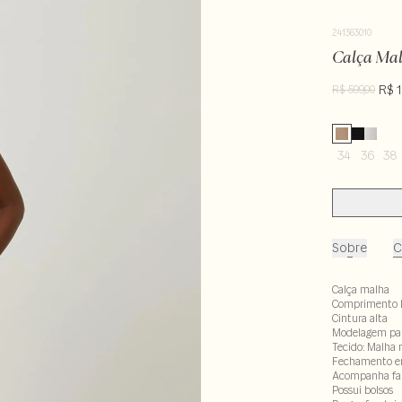
241363010
Calça Ma
R$ 1
R$ 599,00
34
36
38
Sobre
C
Calça malha
Comprimento 
Cintura alta
Modelagem pa
Tecido: Malha 
Fechamento em
Acompanha fa
Possui bolsos